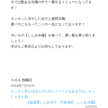
今では数ある冷麺の中で一番出るメニューになってま
す！
キンキンに冷やした出汁と盛岡冷麺。
夏バテにももってこいの一品となっております！
やいちの【しじみ冷麺】を食べて、暑い夏を乗り切りま
しょう！
本日もご来店心よりお待ちしております。
スキル
投稿日
2024年7月31日
ユッケと言えばほんのり甘いイメージもある方もいらっ
しゃると思
【超濃厚しじみ出汁 宍道湖産 しじみ冷麺】