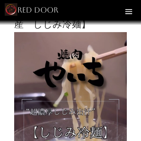
RED DOOR
【超濃厚出汁 宍道湖
産 しじみ冷麺】